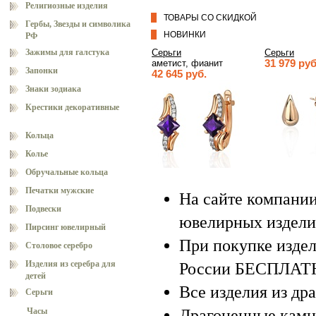
Религиозные изделия
ТОВАРЫ СО СКИДКОЙ
Гербы, Звезды и символика
НОВИНКИ
РФ
Зажимы для галстука
Серьги
Серьги
аметист, фианит
31 979 руб
Запонки
42 645 руб.
Знаки зодиака
Крестики декоративные
Кольца
Колье
Обручальные кольца
Печатки мужские
На сайте компани
Подвески
ювелирных изделий
Пирсинг ювелирный
При покупке издел
Столовое серебро
Изделия из серебра для
России БЕСПЛАТ
детей
Все изделия из др
Серьги
Часы
Драгоценные камн