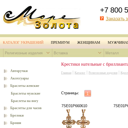
+7 800 
Заказать 
КАТАЛОГ УКРАШЕНИЙ
ПРЕМИУМ
ЖЕНЩИНАМ
МУЖЧИНА
Религиозные изделия
Вставка
Металл
Крестики нательные с бриллиант
Авторучки
|
|
|
Главная
Каталог
Религиозные изделия
Крес
Аксессуары
Браслеты женские
Страницы:
Браслеты мужские
1
Браслеты на ногу
7SE01Р660610
7SE01Р
Браслеты для часов
Брелоки
Броши