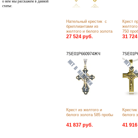
о нем мы расскажем в данной
статье.
Нательный крестик  с 
Крест п
бриллиантами из 
желтого 
желтого и белого золота 
750 про
750 пробы
27 524 руб.
31 724
7SE01Р660974ЖЧ
7SE01Р
Крест из желтого и 
Крестик 
белого золота 585 пробы
белого 
41 837 руб.
41 916