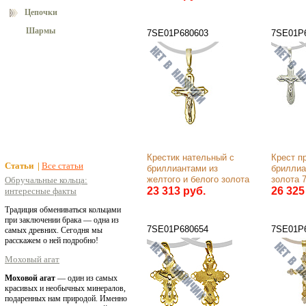
Цепочки
Шармы
7SE01Р680603
7SE01Р
Крестик нательный с 
Крест п
Статьи |
Все статьи
бриллиантами из 
бриллиа
желтого и белого золота 
золота 
Обручальные кольца:
750 пробы
23 313 руб.
26 325
интересные факты
Традиция обмениваться кольцами
при заключении брака — одна из
7SE01Р680654
7SE01Р
самых древних. Сегодня мы
расскажем о ней подробно!
Моховый агат
Моховой агат
— один из самых
красивых и необычных минералов,
подаренных нам природой. Именно