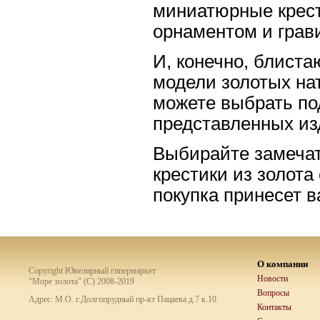
миниатюрные крест
орнаментом и грави
И, конечно, блист
модели золотых нат
можете выбрать по
представленных из
Выбирайте замечат
крестики из золот
покупка принесет в
О компании
Copyright Ювелирный гипермаркет
Новости
"Море золота" (C) 2008-2019
Вопросы
Адрес: М.О. г.Долгопрудный пр-кт Пацаева д.7 к.10
Контакты