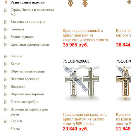
Религиозные изделия
Гербы, Звезды и символика
РФ
Зажимы для галстука
Запонки
Крест православный с 
Крест из
бриллиантами из 
белого 
Знаки зодиака
красного и белого золота 
Крестики декоративные
585 пробы
35 985 руб.
36 844
Кольца
7SE01Р620663
7SE01Р
Колье
Обручальные кольца
Печатки мужские
Подвески
Пирсинг ювелирный
Столовое серебро
Изделия из серебра для
детей
Православный крестик с 
Крестик
бриллиантом из белого 
из красн
Серьги
золота 585 пробы
золота 
20 840 руб.
21 648
Часы