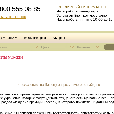
800 555 08 85
ЮВЕЛИРНЫЙ ГИПЕРМАРКЕТ
Часы работы менеджера:
Заявки on-line - круглосуточно
казать звонок
Часы работы: пн-пт с 10-00 до 18
УЖЧИНАМ
КОЛЛЕКЦИИ
АКЦИИ
талл
Цена
Комплект
леты мужские
К сожалению, по Вашему запросу ничего не найдено
авлены ювелирные изделия, которые могут стать роскошными подаркам
ие украшения, которые могут удивить тех, у кого есть буквально все! С
 раздел «Изделия премиум класса», к которому причислен и данный по
ашение. Он призван подчеркнуть мужественность, аристократичность, в