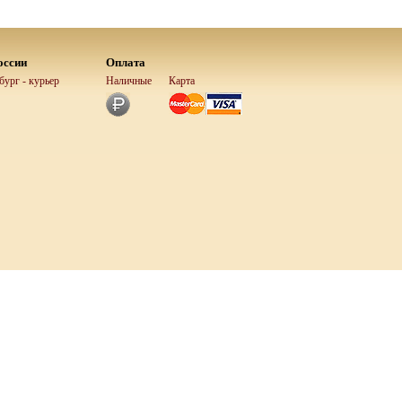
оссии
Оплата
ург - курьер
Наличные
Карта