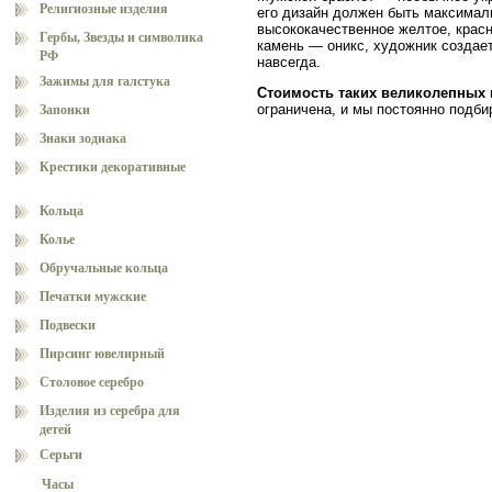
Религиозные изделия
его дизайн должен быть максимал
высококачественное желтое, красн
Гербы, Звезды и символика
камень — оникс, художник создает 
РФ
навсегда.
Зажимы для галстука
Стоимость таких великолепных м
ограничена, и мы постоянно подб
Запонки
Знаки зодиака
Крестики декоративные
Кольца
Колье
Обручальные кольца
Печатки мужские
Подвески
Пирсинг ювелирный
Столовое серебро
Изделия из серебра для
детей
Серьги
Часы