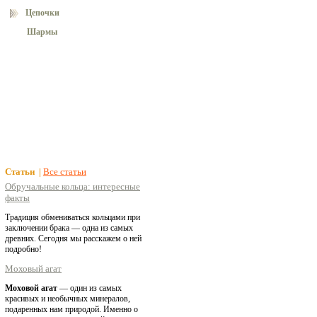
Цепочки
Шармы
Статьи |
Все статьи
Обручальные кольца: интересные
факты
Традиция обмениваться кольцами при
заключении брака — одна из самых
древних. Сегодня мы расскажем о ней
подробно!
Моховый агат
Моховой агат
— один из самых
красивых и необычных минералов,
подаренных нам природой. Именно о