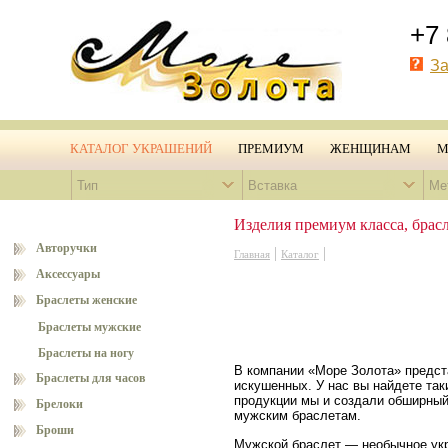
+7 
За
КАТАЛОГ УКРАШЕНИЙ
ПРЕМИУМ
ЖЕНЩИНАМ
М
Тип
Вставка
Ме
Изделия премиум класса, брас
Авторучки
|
|
Главная
Каталог
Аксессуары
Браслеты женские
Браслеты мужские
Браслеты на ногу
В компании «Море Золота» предст
Браслеты для часов
искушенных. У нас вы найдете так
продукции мы и создали обширный
Брелоки
мужским браслетам.
Броши
Мужской браслет — необычное укр