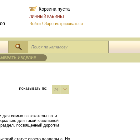
Корзина пуста
ЛИЧНЫЙ КАБИНЕТ
-00
Войти
/
Зарегистрироваться
показывать по:
24
и для самых взыскательных и
пециально для такой ювелирной
драздел, посвященный дорогим
ысокий статус своего владельца. Но