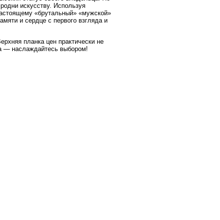
родни искусству. Используя
-настоящему «брутальный» «мужской»
памяти и сердце с первого взгляда и
Верхняя планка цен практически не
ра — наслаждайтесь выбором!